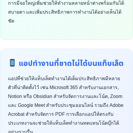
การมีจอใหญ่เพิ่มช่วยให้ทำงานหลายหน้าต่างพร้อมกันได้
สบายตา และเพิ่มประสิทธิภาพการทำงานได้อย่างเห็นได้
ชัด
แอปทำงานที่ขาดไม่ได้บนแท็บเล็ต
แอปที่ช่วยให้แท็บเล็ตทำงานได้เต็มประสิทธิภาพมีหลาย
ตัวที่น่าติดตั้งไว้ เช่น Microsoft 365 สำหรับงานเอกสาร,
Notion หรือ Obsidian สำหรับจัดการงานและโน้ต, Zoom
และ Google Meet สำหรับประชุมออนไลน์ รวมถึง Adobe
Acrobat สำหรับจัดการ PDF การเลือกแอปให้ตรงกับ
ประเภทงานจะช่วยให้แท็บเล็ตทำงานทดแทนโน้ตบุ๊กได้
อย่างราบรื่น