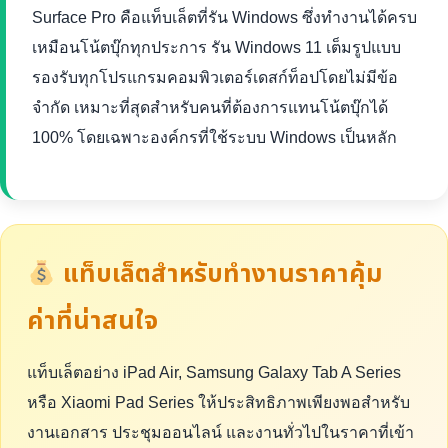
Surface Pro คือแท็บเล็ตที่รัน Windows ซึ่งทำงานได้ครบ
เหมือนโน้ตบุ๊กทุกประการ รัน Windows 11 เต็มรูปแบบ
รองรับทุกโปรแกรมคอมพิวเตอร์เดสก์ท็อปโดยไม่มีข้อ
จำกัด เหมาะที่สุดสำหรับคนที่ต้องการแทนโน้ตบุ๊กได้
100% โดยเฉพาะองค์กรที่ใช้ระบบ Windows เป็นหลัก
แท็บเล็ตสำหรับทำงานราคาคุ้ม
ค่าที่น่าสนใจ
แท็บเล็ตอย่าง iPad Air, Samsung Galaxy Tab A Series
หรือ Xiaomi Pad Series ให้ประสิทธิภาพเพียงพอสำหรับ
งานเอกสาร ประชุมออนไลน์ และงานทั่วไปในราคาที่เข้า