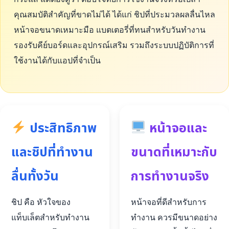
คุณสมบัติสำคัญที่ขาดไม่ได้ ได้แก่ ชิปที่ประมวลผลลื่นไหล
หน้าจอขนาดเหมาะมือ แบตเตอรี่ที่ทนสำหรับวันทำงาน
รองรับคีย์บอร์ดและอุปกรณ์เสริม รวมถึงระบบปฏิบัติการที่
ใช้งานได้กับแอปที่จำเป็น
ประสิทธิภาพ
หน้าจอและ
และชิปที่ทำงาน
ขนาดที่เหมาะกับ
ลื่นทั้งวัน
การทำงานจริง
ชิป คือ หัวใจของ
หน้าจอที่ดีสำหรับการ
แท็บเล็ตสำหรับทำงาน
ทำงาน ควรมีขนาดอย่าง