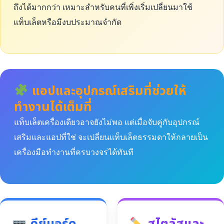
ถึงได้มากกว่า เหมาะสำหรับคนที่เพิ่งเริ่มเปลี่ยนมาใช้
แท็บเล็ตหรือมีงบประมาณจำกัด
แอปและอุปกรณ์เสริมที่ช่วยให้
ทำงานได้เต็มที่
แท็บเล็ตเครื่องเดียวอาจยังไม่พอ แต่เมื่อจับคู่กับอุปกรณ์
เสริมและแอปที่ใช่ จะเปลี่ยนแท็บเล็ตธรรมดาให้กลายเป็น
เครื่องมือทำงานที่ครบวงจรได้ทันที