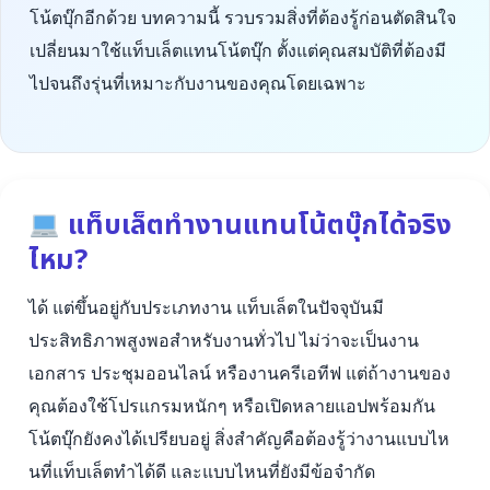
โน้ตบุ๊กอีกด้วย บทความนี้ รวบรวมสิ่งที่ต้องรู้ก่อนตัดสินใจ
เปลี่ยนมาใช้แท็บเล็ตแทนโน้ตบุ๊ก ตั้งแต่คุณสมบัติที่ต้องมี
ไปจนถึงรุ่นที่เหมาะกับงานของคุณโดยเฉพาะ
แท็บเล็ตทำงานแทนโน้ตบุ๊กได้จริง
ไหม?
ได้ แต่ขึ้นอยู่กับประเภทงาน แท็บเล็ตในปัจจุบันมี
ประสิทธิภาพสูงพอสำหรับงานทั่วไป ไม่ว่าจะเป็นงาน
เอกสาร ประชุมออนไลน์ หรืองานครีเอทีฟ แต่ถ้างานของ
คุณต้องใช้โปรแกรมหนักๆ หรือเปิดหลายแอปพร้อมกัน
โน้ตบุ๊กยังคงได้เปรียบอยู่ สิ่งสำคัญคือต้องรู้ว่างานแบบไห
นที่แท็บเล็ตทำได้ดี และแบบไหนที่ยังมีข้อจำกัด