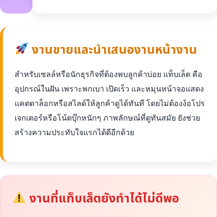
งานขายและนำเสนองานหน้างาน
สำหรับเซลล์หรือนักธุรกิจที่ต้องพบลูกค้าบ่อย แท็บเล็ต คือ
อุปกรณ์ในฝัน เพราะพกเบา เปิดเร็ว และหมุนหน้าจอแสดง
แคตตาล็อกหรือสไลด์ให้ลูกค้าดูได้ทันที โดยไม่ต้องง้อโปร
เจกเตอร์หรือโน้ตบุ๊กหนักๆ ภาพลักษณ์ที่ดูทันสมัย ยังช่วย
สร้างความประทับใจแรกได้ดีอีกด้วย
งานที่แท็บเล็ตยังทำได้ไม่ดีพอ