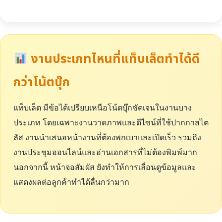
งานประเภทไหนที่แท็บเล็ตทำได้ดี
กว่าโน้ตบุ๊ก
แท็บเล็ต มีข้อได้เปรียบเหนือโน้ตบุ๊กชัดเจนในงานบาง
ประเภท โดยเฉพาะงานวาดภาพและดีไซน์ที่ใช้ปากกาสไต
ลัส งานนำเสนอหน้างานที่ต้องพกเบาและเปิดเร็ว รวมถึง
งานประชุมออนไลน์และอ่านเอกสารที่ไม่ต้องพิมพ์มาก
นอกจากนี้ หน้าจอสัมผัส ยังทำให้การเลื่อนดูข้อมูลและ
แสดงผลต่อลูกค้าทำได้ลื่นกว่ามาก