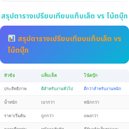
สรุปตารางเปรียบเทียบแท็บเล็ต vs โน้ตบุ๊ก
สรุปตารางเปรียบเทียบแท็บเล็ต vs
โน้ตบุ๊ก
หัวข้อ
แท็บเล็ต
โน้ตบุ๊ก
ประสิทธิภาพ
ดีสำหรับงานทั่วไป
ดีกว่าสำหรับงานหนัก
น้ำหนัก
เบากว่า
หนักกว่า
ราคาเริ่มต้น
ถูกกว่า
แพงกว่า